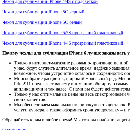
Чехол для сублимации iPhone 4/4S с подсветкой
Чехол для сублимации IPhone 5C черный
Чехол для сублимации IPhone 5C белый
Чехол для сублимации IPhone 5/5S прозрачный пластиковый
Чехол для сублимации IPhone 4/4S прозрачный пластиковый
Почему чехлы для сублимации iPhone 6 лучше заказывать у
Только в интернет-магазине рекламно-производственной 
у нас, будут служить длительное время, надёжно защища
возможное, чтобы устройство осталось в сохранности: о
Многообразие расцветок, широкий модельный ряд. Мы пони
Print-911 предлагает вашему вниманию обширную гамму р
аппликациями и так далее. С нами вы будете действител
Только у нас оптимальные цены на весь спектр моделей 
своих клиентов.
Мы обеспечиваем максимально широкую сеть доставок: Pri
услуги курьера, а также оформить срочную доставку – и
Обращайтесь к нам в любое время! Мы готовы надёжно защитит
О компании