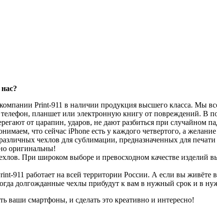
 нас?
компании Print-911 в наличии продукция высшего класса. Мы вс
я телефон, планшет или электронную книгу от повреждений. В 
берегают от царапин, ударов, не дают разбиться при случайном 
маем, что сейчас iPhone есть у каждого четвертого, а желание
азличных чехлов для сублимации, предназначенных для печати фо
ьно оригинальны!
чехлов. При широком выборе и превосходном качестве изделий в
nt-911 работает на всей территории России. А если вы живёте в
 тогда долгожданные чехлы прибудут к вам в нужный срок и в ну
ь ваши смартфоны, и сделать это креативно и интересно!