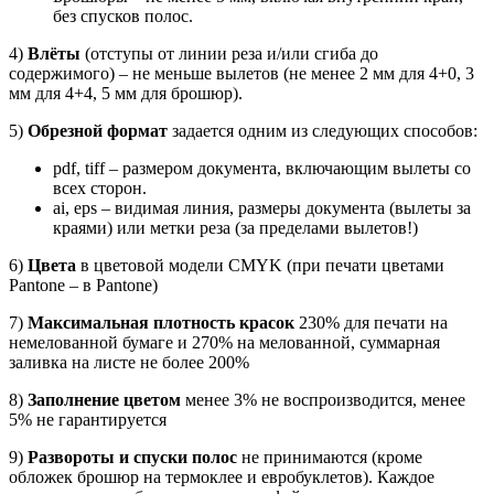
без спусков полос.
4)
Влёты
(отступы от линии реза и/или сгиба до
содержимого) – не меньше вылетов (не менее 2 мм для 4+0, 3
мм для 4+4, 5 мм для брошюр).
5)
Обрезной формат
задается одним из следующих способов:
pdf, tiff – размером документа, включающим вылеты со
всех сторон.
ai, eps – видимая линия, размеры документа (вылеты за
краями) или метки реза (за пределами вылетов!)
6)
Цвета
в цветовой модели CMYK (при печати цветами
Pantone – в Pantone)
7)
Максимальная плотность красок
230% для печати на
немелованной бумаге и 270% на мелованной, суммарная
заливка на листе не более 200%
8)
Заполнение цветом
менее 3% не воспроизводится, менее
5% не гарантируется
9)
Развороты и спуски полос
не принимаются (кроме
обложек брошюр на термоклее и евробуклетов). Каждое