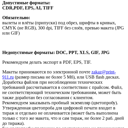
Допустимые форматы:
CDR,PDF, EPS, AI, TIFF
Обязательно:
вылеты и влёты (припуски) под обрез, шрифты в кривых,
CMYK (не RGB), 300 dpi, TIFF без слоёв, превью макета (JPG
или GIF)
Недопустимые форматы:
DOC, PPT, XLS, GIF, JPG
Рекомендуем делать экспорт в PDF, EPS, TIF.
Макеты принимаются по электронной почте
zakaz@print-
911.ru
(размер письма не более 5 Мб), или USB flash дисках.
Доработка файлов при несоблюдении технических
требований рассчитывается в соответствии с прайсом. Файл,
не соответствующий техническим требованиям, может быть
также доработан без согласования с клиентом.
Рекомендуем заказывать пробный экземпляр (цветопробу).
Утвержденная цветопроба для цифровой печати входит в
тираж и отдельно не оплачивается (может быть выполнена
только с того же макета, что и сам тираж, не более 2 раб. дней
до тиража).