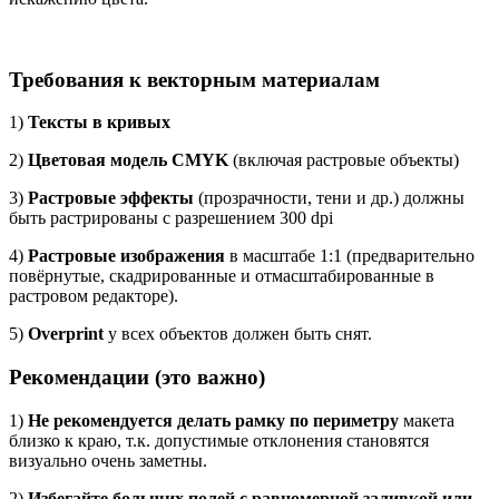
Требования к векторным материалам
1)
Тексты в кривых
2)
Цветовая модель CMYK
(включая растровые объекты)
3)
Растровые эффекты
(прозрачности, тени и др.) должны
быть растрированы с разрешением 300 dpi
4)
Растровые изображения
в масштабе 1:1 (предварительно
повёрнутые, скадрированные и отмасштабированные в
растровом редакторе).
5)
Overprint
у всех объектов должен быть снят.
Рекомендации (это важно)
1)
Не рекомендуется делать рамку по периметру
макета
близко к краю, т.к. допустимые отклонения становятся
визуально очень заметны.
2)
Избегайте больших полей с равномерной заливкой или